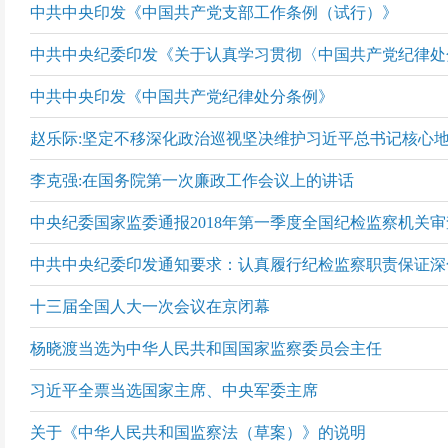
中共中央印发《中国共产党支部工作条例（试行）》
中共中央纪委印发《关于认真学习贯彻〈中国共产党纪律处分.
中共中央印发《中国共产党纪律处分条例》
赵乐际:坚定不移深化政治巡视坚决维护习近平总书记核心地..
李克强:在国务院第一次廉政工作会议上的讲话
中央纪委国家监委通报2018年第一季度全国纪检监察机关审查.
中共中央纪委印发通知要求：认真履行纪检监察职责保证深化.
十三届全国人大一次会议在京闭幕
杨晓渡当选为中华人民共和国国家监察委员会主任
习近平全票当选国家主席、中央军委主席
关于《中华人民共和国监察法（草案）》的说明