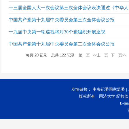
十三届全国人大一次会议第三次全体会议表决通过《中华人民.
中国共产党第十九届中央委员会第三次全体会议公报
十九届中央第一轮巡视将对30个党组织开展巡视
中国共产党第十九届中央委员会第二次全体会议公报
每页
20
记录
总共
122
记录
第一页
<<上一页
下一页>>
友情链接：
中央纪委国家监委
|
版权所有 同济大学 纪检监察机构 Cop
E-mai